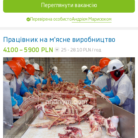
Переглянути вакансію
Андрієм Марисюком
Перевірена особисто
Працівник на м'ясне виробництво
4100 – 5900 PLN
25 - 28.10
PLN / год