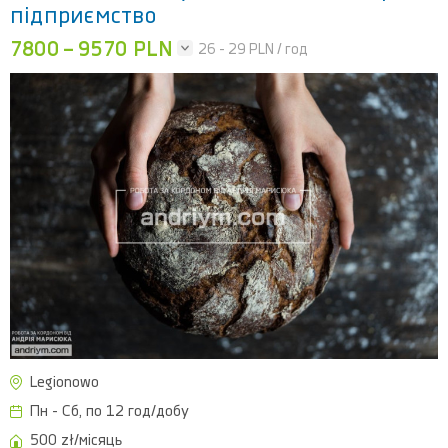
підприємство
7800 – 9570 PLN
26 - 29
PLN / год
Legionowo
Пн - Сб, по 12 год/добу
500 zł/місяць