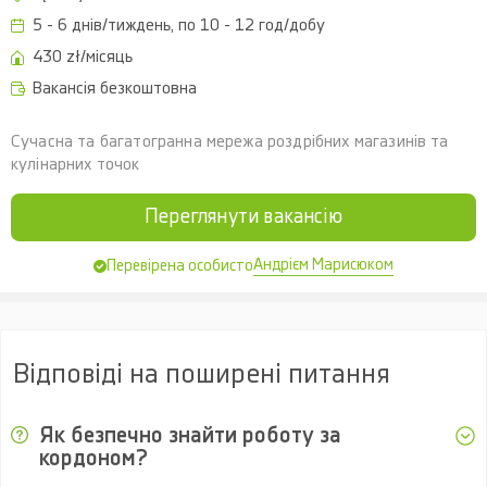
5 - 6 днів/тиждень, по 10 - 12 год/добу
430 zł/місяць
Вакансія безкоштовна
Сучасна та багатогранна мережа роздрібних магазинів та
кулінарних точок
Переглянути вакансію
Андрієм Марисюком
Перевірена особисто
Відповіді на поширені питання
Як безпечно знайти роботу за
кордоном?
Безпечний пошук роботи за кордоном починається з