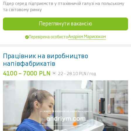
Лідер серед підприємств у птахівничій галузі на польському
та світовому ринку
Переглянути вакансію
Андрієм Марисюком
Перевірена особисто
Працівник на виробництво
напівфабрикатів
4100 – 7000 PLN
22 - 28.10
PLN / год