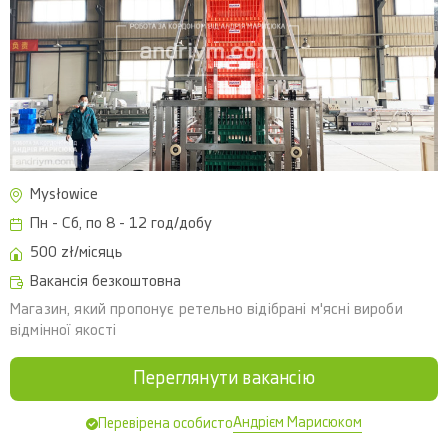
Mysłowice
Пн - Сб, по 8 - 12 год/добу
500 zł/місяць
Вакансія безкоштовна
Магазин, який пропонує ретельно відібрані м'ясні вироби
відмінної якості
Переглянути вакансію
Андрієм Марисюком
Перевірена особисто