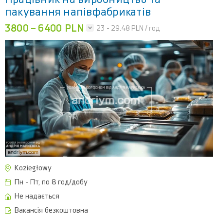
пакування напівфабрикатів
3800 – 6400 PLN
23 - 29.48
PLN / год
Koziegłowy
Пн - Пт, по 8 год/добу
Не надається
Вакансія безкоштовна