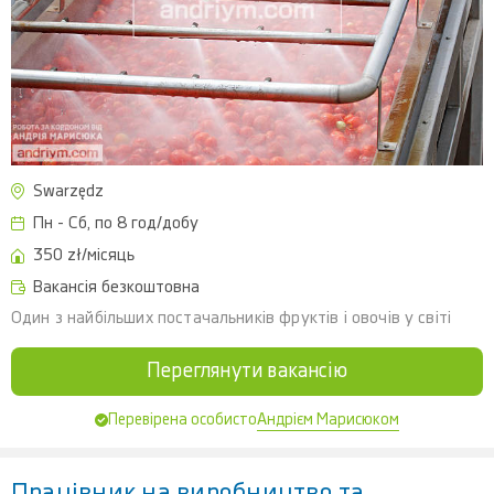
Swarzędz
Пн - Сб, по 8 год/добу
350 zł/місяць
Вакансія безкоштовна
Один з найбільших постачальників фруктів і овочів у світі
Переглянути вакансію
Андрієм Марисюком
Перевірена особисто
Працівник на виробництво та