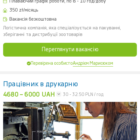
Плаваючий графік роботи, по 8 - 10 год/добу
350 zł/місяць
Вакансія безкоштовна
Логістична компанія, яка спеціалізується на пакуванні,
зберіганні та дистрибуції зоотоварів
Переглянути вакансію
Андрієм Марисюком
Перевірена особисто
Працівник в друкарню
4680 – 6000 UAH
30 - 32.50
PLN / год