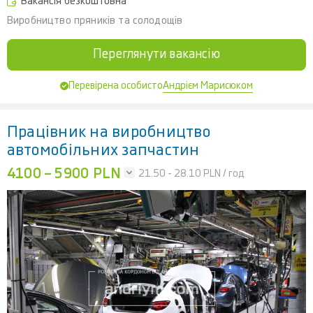
Вакансія безкоштовна
Виробництво пряників та солодощів
Переглянути вакансію
Андрієм Марисюком
Перевірена особисто
Працівник на виробництво
автомобільних запчастин
4100 – 5900 PLN
21.50 - 28.10
PLN / год