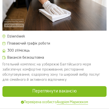
Dziwnówek
Плаваючий графік роботи
300 zł/місяць
Вакансія безкоштовна
Готельний комплекс на узбережжі Балтійського моря
забезпечує комфортне проживання, ресторанне
обслуговування, оздоровчу зону та широкий вибір послуг
для сімейного й активного відпочинку
Переглянути вакансію
Андрієм Марисюком
Перевірена особисто