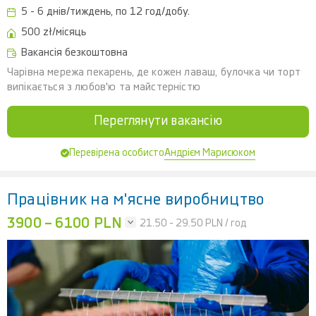
5 - 6 днів/тиждень, по 12 год/добу.
500 zł/місяць
Вакансія безкоштовна
Чарівна мережа пекарень, де кожен лаваш, булочка чи торт
випікається з любов'ю та майстерністю
Переглянути вакансію
Андрієм Марисюком
Перевірена особисто
Працівник на м'ясне виробництво
3900 – 6100 PLN
21.50 - 29.50
PLN / год