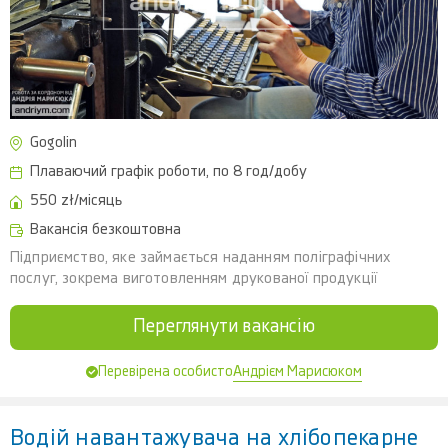
Gogolin
Плаваючий графік роботи, по 8 год/добу
550 zł/місяць
Вакансія безкоштовна
Підприємство, яке займається наданням поліграфічних
послуг, зокрема виготовленням друкованої продукції
Переглянути вакансію
Андрієм Марисюком
Перевірена особисто
Водій навантажувача на хлібопекарне