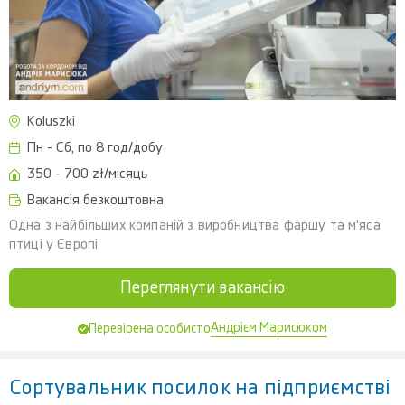
Koluszki
Пн - Сб, по 8 год/добу
350 - 700 zł/місяць
Вакансія безкоштовна
Одна з найбільших компаній з виробництва фаршу та м'яса
птиці у Європі
Переглянути вакансію
Андрієм Марисюком
Перевірена особисто
Сортувальник посилок на підприємстві