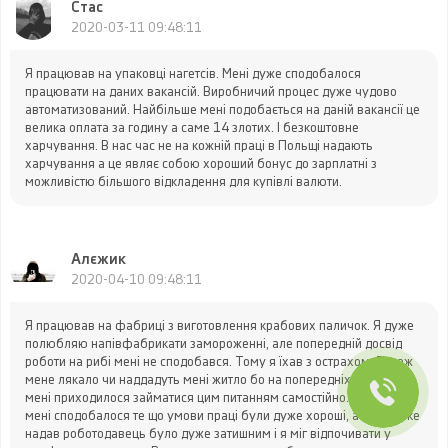
Стас
непередбачених витрат і допомагає спокійно розпочати
2020-03-11 09:48:11
роботу в новій країні.
Я працював на упаковці нагетсів. Мені дуже сподобалося
працювати на даних вакансій. Виробничий процес дуже чудово
автоматизований. Найбільше мені подобається на даній вакансії це
велика оплата за годину а саме 14 злотих. І безкоштовне
харчування. В нас час не на кожній праці в Польщі надають
харчування а це являє собою хороший бонус до зарплатні з
можливістю більшого відкладення для купівлі валюти.
Алєжик
2020-04-10 09:48:11
Я працював на фабриці з виготовлення крабових паличок. Я дуже
полюбляю напівфабрикати замороженні, але попередній досвід
роботи на рибі мені не сподобався. Тому я їхав з острахом. Також
мене лякало чи наддадуть мені житло бо на попередніх роботах
мені приходилося займатися цим питанням самостійно. Найбільш
мені сподобалося те що умови праці були дуже хороші, а житло яке
надав роботодавець було дуже затишним і я міг відпочивати у