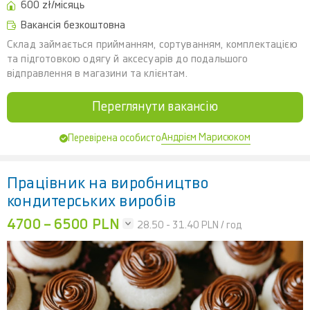
600 zł/місяць
Вакансія безкоштовна
Склад займається прийманням, сортуванням, комплектацією
та підготовкою одягу й аксесуарів до подальшого
відправлення в магазини та клієнтам.
Переглянути вакансію
Андрієм Марисюком
Перевірена особисто
Працівник на виробництво
кондитерських виробів
4700 – 6500 PLN
28.50 - 31.40
PLN / год