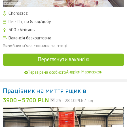
Choroszcz
Пн - Пт, по 8 год/добу
500 zł/місяць
Вакансія безкоштовна
Виробник м'яса свинини та птиці
Переглянути вакансію
Андрієм Марисюком
Перевірена особисто
Працівник на миття ящиків
3900 – 5700 PLN
25 - 28.10
PLN / год