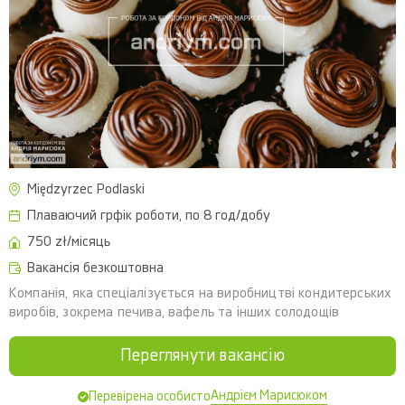
Międzyrzec Podlaski
Плаваючий грфік роботи, по 8 год/добу
750 zł/місяць
Вакансія безкоштовна
Компанія, яка спеціалізується на виробництві кондитерських
виробів, зокрема печива, вафель та інших солодощів
Переглянути вакансію
Андрієм Марисюком
Перевірена особисто